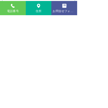
障子紙には、多孔性という特質があるため、自然
に換気と浄化を行なっています。さらに吸湿性も
電話番号
住所
お問合せフォーム
あるため、日本の気候にピッタリです。
障子の貼替価格