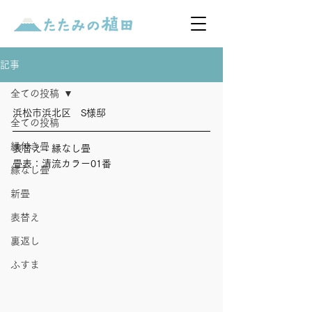
記事
全ての投稿
浜松市浜北区　S様邸
全ての投稿
縁付き畳
表替え：縁なし畳
畳表：清流カラー01番
縁なし畳
新畳
表替え
裏返し
ふすま