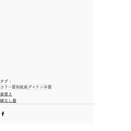
タグ：
カラー畳
和紙表
ダイケン
半畳
表替え
縁なし畳