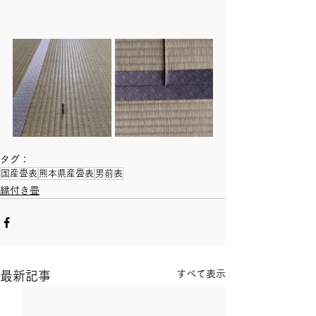
タグ：
国産畳表
熊本県産畳表
男前表
縁付き畳
すべて表示
最新記事