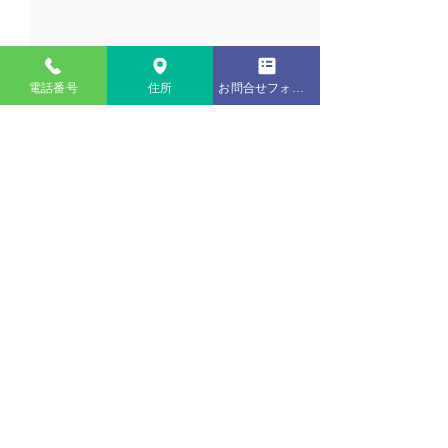
電話番号
住所
お問合せフォーム
縁付き畳 / 熊本産男前表
縁付き畳 / 熊
tataminoueda.com