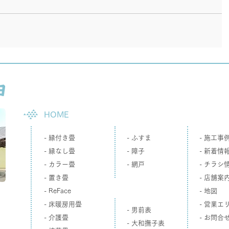
HOME
- 縁付き畳
-
ふすま
- 施工事
- 縁なし畳
- 障子
- 新着情
- カラー畳
- 網戸
- チラシ
- 置き畳
- 店舗案
- ReFace
- 地図
- 床暖房用畳
- 営業エ
- 男前表
- 介護畳
- お問合
- 大和撫子表