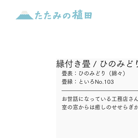
縁付き畳 / ひのみ
畳表：ひのみどり（綿々）
畳縁：といろNo.103
お世話になっている工務店さ
室の窓からは癒しのせせらぎ