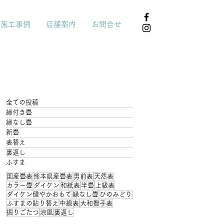
施工事例
店舗案内
お問合せ
全ての投稿
縁付き畳
縁なし畳
新畳
表替え
裏返し
ふすま
国産畳表
熊本県産畳表
男前表
天然表
カラー畳
ダイケン
和紙表
半畳
上級表
ダイケン健やかおもて
縁なし畳
ひのみどり
ふすまの貼り替え
中級表
大和撫子表
掘りごたつ
涼風
裏返し