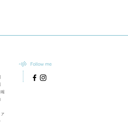
Follow me
例
報
情報
内
リア
せ