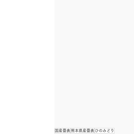
国産畳表
熊本県産畳表
ひのみどり