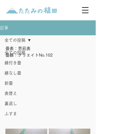
記事
全ての投稿
畳表：男前表
全ての投稿
畳縁：クリエイトNo.102
縁付き畳
縁なし畳
新畳
表替え
裏返し
ふすま