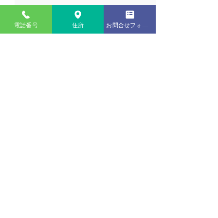
電話番号
住所
お問合せフォーム
縁付き畳 / 熊本産男前表
縁付き畳 / 熊
tataminoueda.com