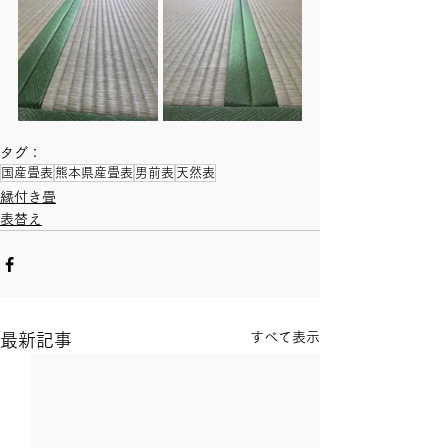
タグ：
国産畳表
熊本県産畳表
男前表
天然表
縁付き畳
表替え
すべて表示
最新記事