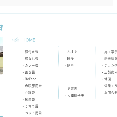
HOME
- 縁付き畳
-
ふすま
- 施工事
- 縁なし畳
- 障子
- 新着情
- カラー畳
- 網戸
- チラシ
- 置き畳
- 店舗案
- ReFace
- 地図
- 床暖房用畳
- 営業エ
- 男前表
- 介護畳
- お問合
- 大和撫子表
- 抗菌畳
- 子育て畳
- ペット用畳