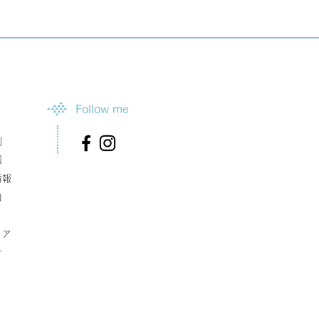
Follow me
例
報
情報
内
リア
せ