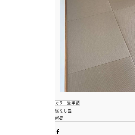
カラー畳
半畳
縁なし畳
新畳