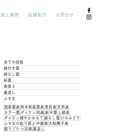
施工事例
店舗案内
お問合せ
全ての投稿
縁付き畳
縁なし畳
新畳
表替え
裏返し
ふすま
国産畳表
熊本県産畳表
男前表
天然表
カラー畳
ダイケン
和紙表
半畳
上級表
ダイケン健やかおもて
縁なし畳
ひのみどり
ふすまの貼り替え
中級表
大和撫子表
掘りごたつ
涼風
裏返し